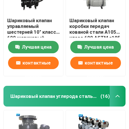
Шариковый клапан
Шариковый клапан
управляемый
коробки передач
шестерней 10" класса
кованой стали A105
600 шариковый
класс 600 ASTM a105
клапан углерода WCB
16 дюймов
Лучшая цена
Лучшая цена
стальной
контактные
контактные
данные
данные
Шариковый клапан углерода стальной служить фланцем
(16)