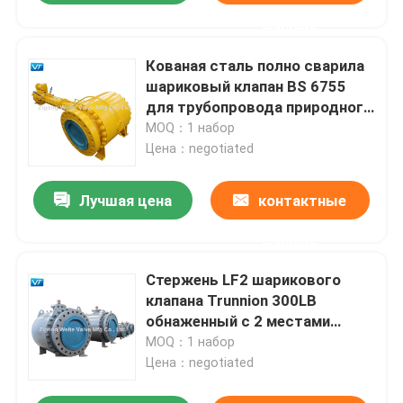
данные
Кованая сталь полно сварила
шариковый клапан BS 6755
для трубопровода природного
газа
MOQ：1 набор
Цена：negotiated
Лучшая цена
контактные
данные
Стержень LF2 шарикового
клапана Trunnion 300LB
обнаженный с 2 местами
клапана
MOQ：1 набор
Цена：negotiated