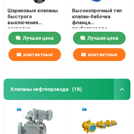
Шариковые клапаны
Высокопрочный тип
быстрого
клапан-бабочка
выключения
фланца
разрядки
трубопровода
трубопровода
клапан-бабочки
Лучшая цена
Лучшая цена
природного газа VT
коробки передач
быстрые двойные
контактные
контактные
данные
данные
Клапаны нефтепровода
(18)