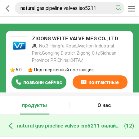
ZIGONG WEITE VALVE MFG CO., LTD
No.3 Hangfa Road,Aviation Industrial
Park,Gongjing District,Zigong City,Sichuan
Province,P.R.China,КИТАЙ
5.0
Подтверженный поставщик
позвони сейчас
контактные
данные
продукты
О нас
natural gas pipeline valves iso5211 онлайн производство
(12)