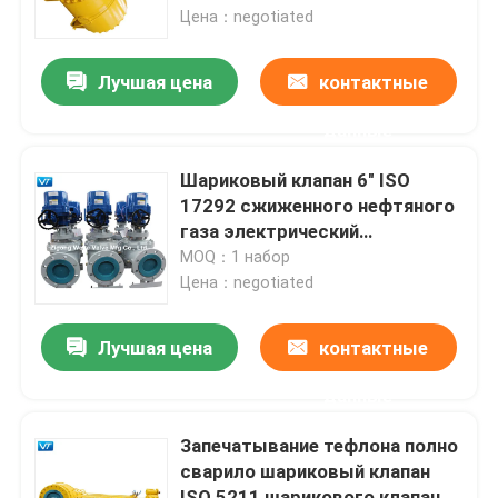
пневматическим приводом
Цена：negotiated
Путешествие фабрики
Лучшая цена
контактные
данные
Проверка качества
Шариковый клапан 6" ISO
Свяжитесь мы
17292 сжиженного нефтяного
газа электрический
шариковый клапан 150LB
MOQ：1 набор
Спросите цитату
Цена：negotiated
Шариковый клапан трубопровода
Лучшая цена
контактные
данные
Клапаны трубопровода природного газа
Запечатывание тефлона полно
сварило шариковый клапан
Клапаны нефтепровода
ISO 5211 шарикового клапана