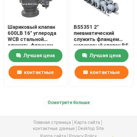
Шариковый клапан
BS5351 2"
600LB 16" углерода
пневматический
WCB стальной
служить фланцем
служить фланцем
шариковый клапан BS
шариковые клапаны
5351 класса 600
Лучшая цена
Лучшая цена
большого диаметра
шарикового клапана с
распределительной
коробкой предела
контактные
контактные
данные
данные
Осмотрите больше
Главная страница
Карта сайта
контактные данные
Desktop Site
Карта сайта
Privacy Policy