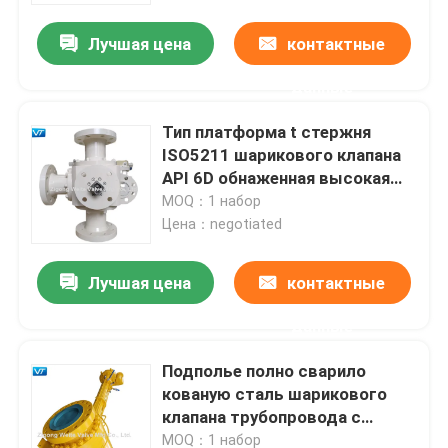
Лучшая цена
контактные
данные
Тип платформа t стержня
ISO5211 шарикового клапана
API 6D обнаженная высокая
трехсторонняя
MOQ：1 набор
Цена：negotiated
Лучшая цена
контактные
Дом
данные
Подполье полно сварило
Продукты
кованую сталь шарикового
клапана трубопровода с
электрическим
О нас
MOQ：1 набор