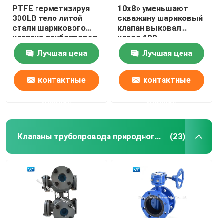
PTFE герметизируя
10x8» уменьшают
300LB тело литой
скважину шариковый
стали шарикового
клапан выковал
клапана трубопровод
класс 600
8x6» цельное
шарикового клапана
Лучшая цена
Лучшая цена
WCC
контактные
контактные
данные
данные
Клапаны трубопровода природного газа
(23)