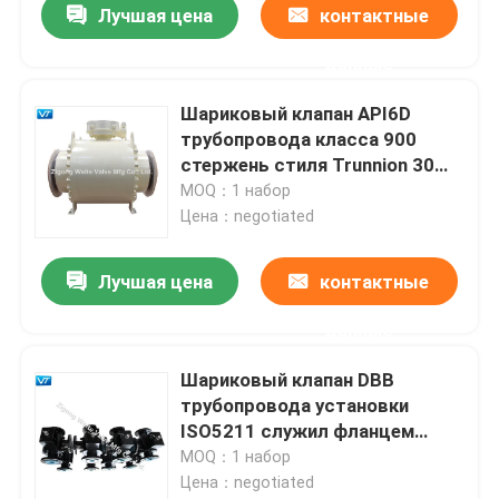
Лучшая цена
контактные
данные
Шариковый клапан API6D
трубопровода класса 900
стержень стиля Trunnion 30
дюймов обнаженный
MOQ：1 набор
Цена：negotiated
Лучшая цена
контактные
данные
Шариковый клапан DBB
трубопровода установки
ISO5211 служил фланцем
упрощенная установка
MOQ：1 набор
Цена：negotiated