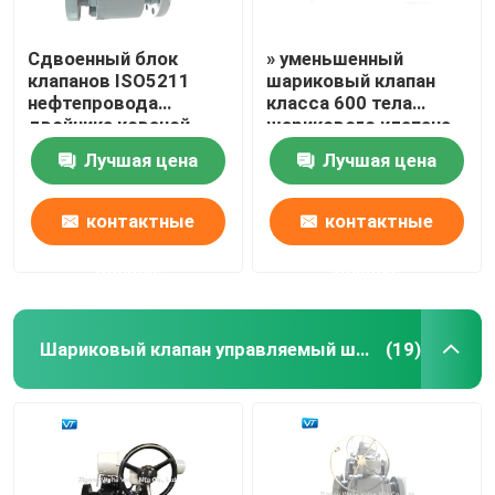
Сдвоенный блок
» уменьшенный
клапанов ISO5211
шариковый клапан
нефтепровода
класса 600 тела
двойника кованой
шарикового клапана
стали и
WCC скважины 16x14
Лучшая цена
Лучшая цена
стравливающие
шариковые клапаны
контактные
контактные
данные
данные
Шариковый клапан управляемый шестерней
(19)