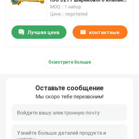
анти- статический подземный
MOQ：1 набор
Цена：negotiated
Шариковый клапан управляемый шестерней
Лучшая цена
контактные
Шариковый клапан углерода стальной служить фла
данные
Нержавеющая сталь служила фланцем шариковый 
Осмотрите больше
Клапан аварийной остановки
Оставьте сообщение
Полностью сваренный шариковый клапан
Мы скоро тебе перезвоним!
плавая шариковый клапан
Шариковый клапан установленный Trunnion