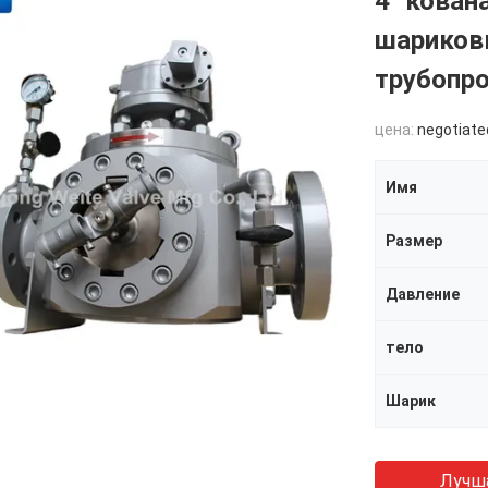
4" кован
шариков
трубопр
цена:
negotiate
Имя
Размер
Давление
тело
Шарик
Лучш