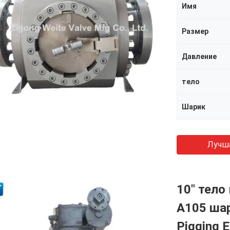
Имя
Размер
Давление
тело
Шарик
Лучш
10" тело
A105 ша
Pigging 