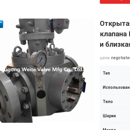
Открытая
клапана 
и близка
цена:
negotiate
Тип
Использова
Тело
Шарик