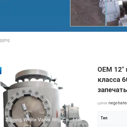
gging
OEM 12" 
класса 6
запечат
цена:
negotiate
Тип