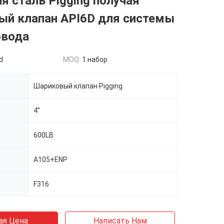
ая сталь Pigging получая
ый клапан API6D для системы
овода
d
MOQ:
1 набор
Шариковый клапан Pigging
4''
600LB
A105+ENP
F316
ая Цена
Написать Нам