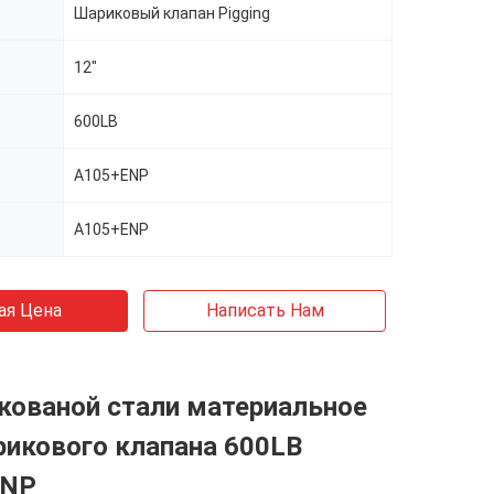
Шариковый клапан Pigging
12"
600LB
A105+ENP
A105+ENP
ая Цена
Написать Нам
 кованой стали материальное
рикового клапана 600LB
ENP