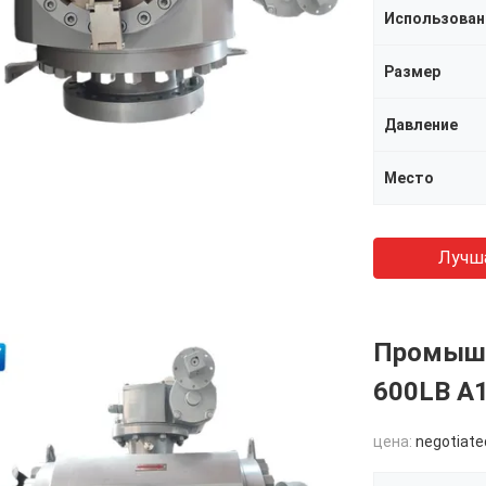
Использова
Размер
Давление
Место
Лучш
Промышл
600LB A1
цена:
negotiate