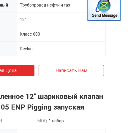
нный
Трубопровод нефти и газ
12"
Класс 600
Devlon
ая Цена
Написать Нам
енное 12" шариковый клапан
05 ENP Pigging запуская
d
MOQ:
1 набор