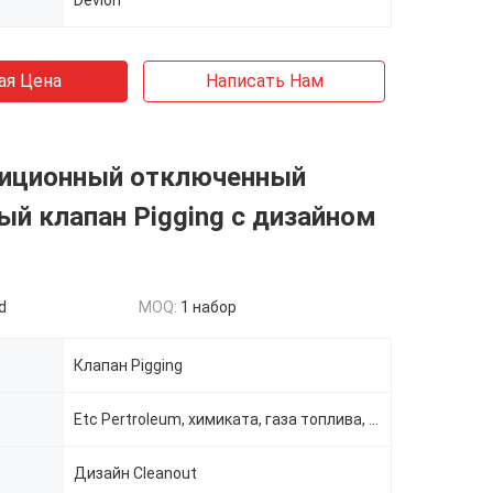
Devlon
ая Цена
Написать Нам
зиционный отключенный
й клапан Pigging с дизайном
d
MOQ:
1 набор
Клапан Pigging
Etc Pertroleum, химиката, газа топлива, транспорта воды, печатания, красить.
Дизайн Cleanout