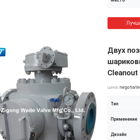
Место
Лучш
Двух по
шариковы
Cleanout
цена:
negotiate
Тип
Применение
Дизайн