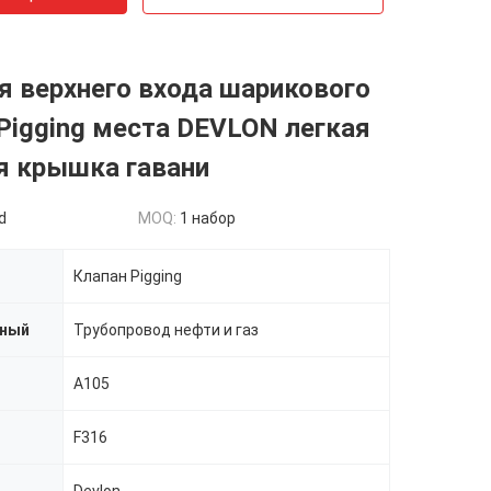
 верхнего входа шарикового
Pigging места DEVLON легкая
я крышка гавани
d
MOQ:
1 набор
Клапан Pigging
нный
Трубопровод нефти и газ
A105
F316