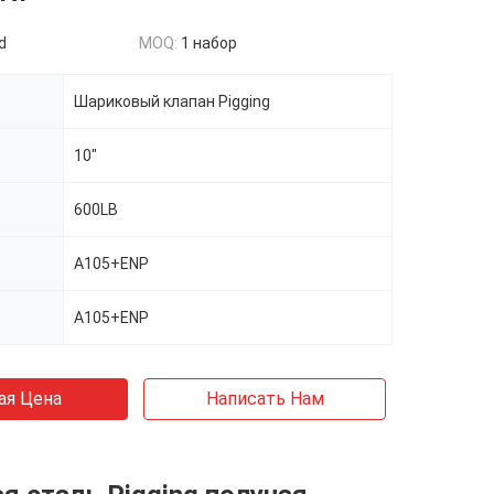
d
MOQ:
1 набор
Шариковый клапан Pigging
10"
600LB
A105+ENP
A105+ENP
ая Цена
Написать Нам