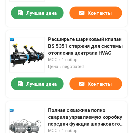
Лучшая цена
Контакты
Расширьте шариковый клапан
BS 5351 стержня для системы
отопления централи HVAC
MOQ：1 набор
Цена：negotiated
Лучшая цена
Контакты
Дома
Полная скважина полно
О Компании
сварила управляемую коробку
передач функции шарикового
клапана DBB
Контакты
MOQ：1 набор