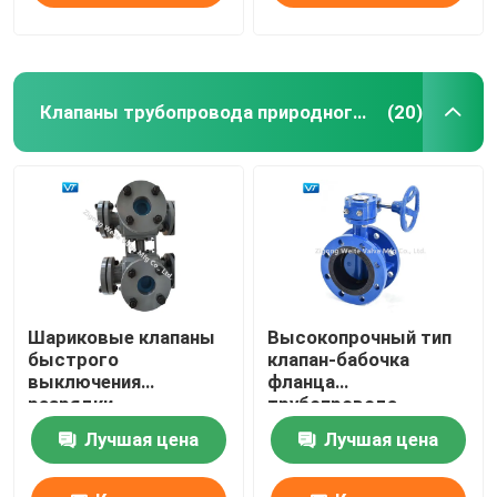
Клапаны трубопровода природного газа
(20)
Шариковые клапаны
Высокопрочный тип
быстрого
клапан-бабочка
выключения
фланца
разрядки
трубопровода
трубопровода
клапан-бабочки
Лучшая цена
Лучшая цена
природного газа VT
коробки передач
быстрые двойные