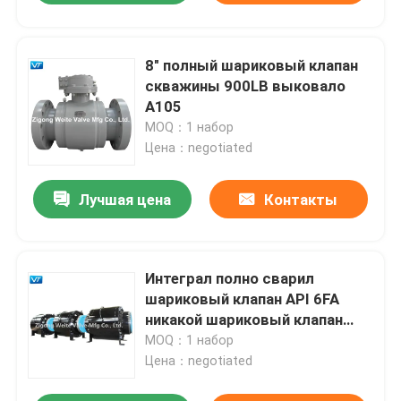
8" полный шариковый клапан
скважины 900LB выковало
A105
MOQ：1 набор
Цена：negotiated
Лучшая цена
Контакты
Интеграл полно сварил
шариковый клапан API 6FA
никакой шариковый клапан
внешней утечки подземный
MOQ：1 набор
Цена：negotiated