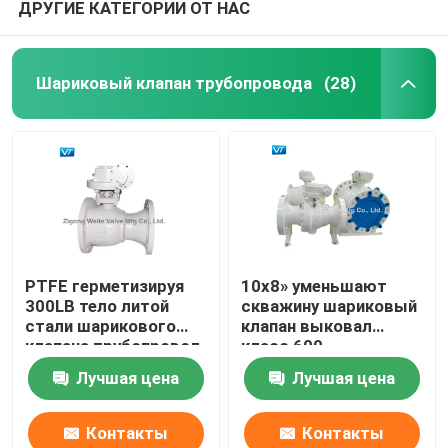
ДРУГИЕ КАТЕГОРИИ ОТ НАС
Шариковый клапан трубопровода
(28)
PTFE герметизируя
10x8» уменьшают
300LB тело литой
скважину шариковый
стали шарикового
клапан выковал
клапана трубопровод
класс 600
8x6» цельное
шарикового клапана
Лучшая цена
Лучшая цена
WCC
Контакты
Контакты