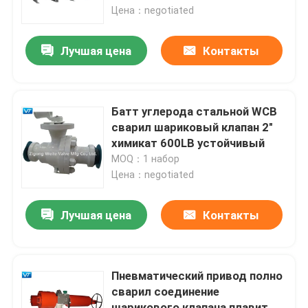
Цена：negotiated
Продукция
Лучшая цена
Контакты
Шариковый клапан трубопровода
Батт углерода стальной WCB
Клапаны трубопровода природного газа
сварил шариковый клапан 2"
химикат 600LB устойчивый
MOQ：1 набор
Клапаны нефтепровода
Цена：negotiated
Шариковый клапан управляемый шестерней
Лучшая цена
Контакты
Шариковый клапан углерода стальной служить фла
Пневматический привод полно
сварил соединение
Нержавеющая сталь служила фланцем шариковый 
шарикового клапана плавит