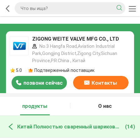
ZIGONG WEITE VALVE MFG CO., LTD
No.3 Hangfa Road,Aviation Industrial
Park,Gongjing District,Zigong City,Sichuan
Province,P.R.China , Китай
5.0
Подтверженный поставщик
позвони сейчас
Контакты
продукты
О нас
Китай Полностью сваренный шариковый клапан
(14)