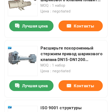
методы заварки
MOQ：1 набор
Цена：negotiated
Клапан аварийной остановки
Лучшая цена
Контакты
Полностью сваренный шариковый клапан
плавая шариковый клапан
Расширьте похороненный
стержнем привод шарикового
клапана DN15-DN1200
Шариковый клапан установленный Trunnion
гидравлический
MOQ：1 набор
пневматический
Цена：negotiated
Шариковый клапан Pigging
электрический
Лучшая цена
Контакты
электрический шариковый клапан
ISO 9001 структуры
Шариковый клапан уплотнения металла