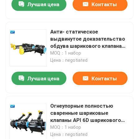
Лучшая цена
Контакты
Анти- статическое
выдвинутое доказательство
обдува шарикового клапана
API 607 шарикового клапана
MOQ：1 набор
стержня
Цена：negotiated
Лучшая цена
Контакты
Огнеупорные полностью
сваренные шариковые
клапаны API 6D шарикового
клапана подземные
MOQ：1 набор
Цена：negotiated