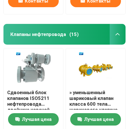
Контакты
Контакты
Клапаны нефтепровода
(15)
Сдвоенный блок
» уменьшенный
клапанов ISO5211
шариковый клапан
нефтепровода
класса 600 тела
двойника кованой
шарикового клапана
стали и
WCC скважины 16x14
Лучшая цена
Лучшая цена
стравливающие
шариковые клапаны