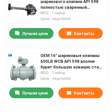
шарикового клапана API 598
полностью сваренный
Криогенный шариковый клапан
объединенный сваривая
MOQ：1 набор
Цена：negotiated
Гидро клапаны силы
Лучшая цена
Контакты
Верхний шариковый клапан входа
OEM 16" шариковые клапаны
Шариковый клапан высокого давления высокотем
600LB WCB API 598 вполне
бурит большую кованую сталь
размера
MOQ：1 набор
Цена：negotiated
Лучшая цена
Контакты