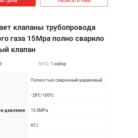
ая Цена
Написать Нам
ает клапаны трубопровода
го газа 15Mpa полно сварило
ый клапан
d
MOQ:
1 набор
Полностью сваренный шариковый клапан
-28℃-100℃
е давление
15.0MPa
RTJ