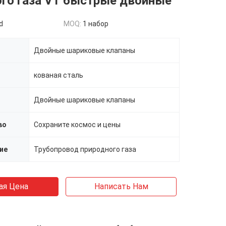
ого газа VT быстрые двойные
d
MOQ:
1 набор
Двойные шариковые клапаны
кованая сталь
Двойные шариковые клапаны
во
Сохраните космос и цены
ие
Трубопровод природного газа
ая Цена
Написать Нам