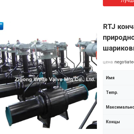
Лучш
RTJ конч
природно
шариков
цена:
negotiate
Имя
Temp.
Максимально
Концы