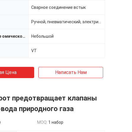
Сварное соединение встык
Ручной, пневматический, электрический
Акустическое омическое сопротивление
Небольшой
VT
ая Цена
Написать Нам
рот предотвращает клапаны
вода природного газа
e
MOQ:
1 набор