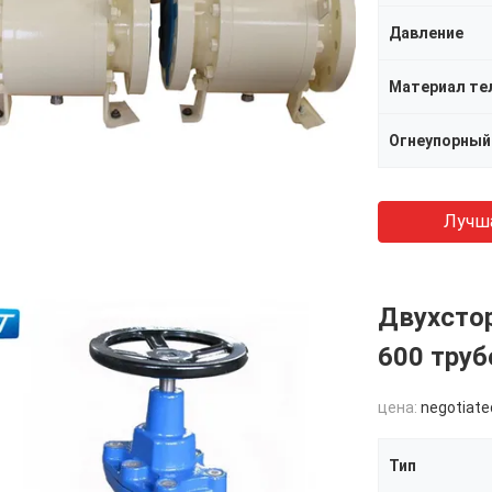
Давление
Материал те
Огнеупорный
Лучш
Двухстор
600 труб
цена:
negotiate
Тип