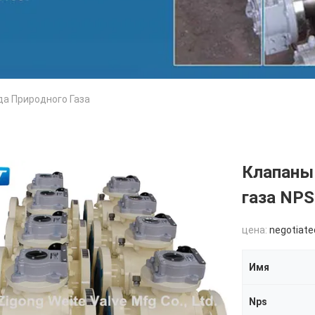
а Природного Газа
Клапаны
газа NP
цена:
negotiate
Имя
Nps