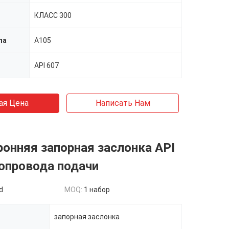
КЛАСС 300
ла
A105
API 607
ая Цена
Написать Нам
онняя запорная заслонка API
опровода подачи
d
MOQ:
1 набор
запорная заслонка