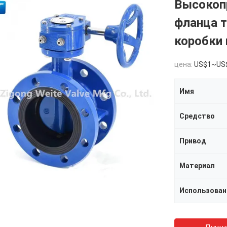
Высокоп
фланца 
коробки 
цена:
US$1~US
Имя
Средство
Привод
Материал
Использован