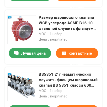
данные
Размер шарикового клапана
WCB углерода ASME B16.10
стальной служить фланцем
большой 30 дюймов
MOQ：1 набор
Цена：negotiated
Лучшая цена
контактные
данные
BS5351 2" пневматический
служить фланцем шариковый
клапан BS 5351 класса 600
шарикового клапана с
MOQ：1 набор
распределительной коробкой
Цена：negotiated
предела