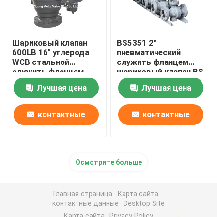
Шариковый клапан
BS5351 2"
600LB 16" углерода
пневматический
WCB стальной
служить фланцем
служить фланцем
шариковый клапан BS
шариковые клапаны
5351 класса 600
Лучшая цена
Лучшая цена
большого диаметра
шарикового клапана с
распределительной
коробкой предела
контактные
контактные
данные
данные
Осмотрите больше
Главная страница
Карта сайта
контактные данные
Desktop Site
Карта сайта
Privacy Policy