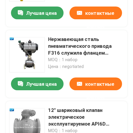
Лучшая цена
контактные
данные
Нержавеющая сталь
пневматического привода
F316 служила фланцем
шариковые клапаны 6" 150LB
MOQ：1 набор
Цена：negotiated
Лучшая цена
контактные
Дом
данные
12" шариковый клапан
Продукты
электрическое
эксплуатируемое API6D
углерода 300LB стальной
О нас
MOQ：1 набор