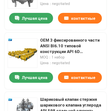
служить фланцем
Цена：negotiated
Путешествие фабрики
Лучшая цена
контактные
данные
Проверка качества
OEM 3 фиксированного части
Свяжитесь мы
ANSI BI6.10 типовой
конструкции API 6D
шарикового клапана
MOQ：1 набор
Спросите цитату
Цена：negotiated
Шариковый клапан трубопровода
Лучшая цена
контактные
данные
Клапаны трубопровода природного газа
Шариковый клапан стержня
шарикового клапана углерода
Клапаны нефтепровода
API 598 стальной служить