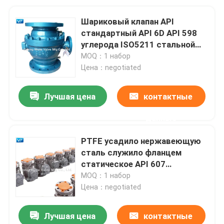
Шариковый клапан API
стандартный API 6D API 598
углерода ISO5211 стальной
служить фланцем
MOQ：1 набор
Цена：negotiated
Лучшая цена
контактные
данные
PTFE усадило нержавеющую
сталь служило фланцем
статическое API 607
шарикового клапана анти-
MOQ：1 набор
Цена：negotiated
Лучшая цена
контактные