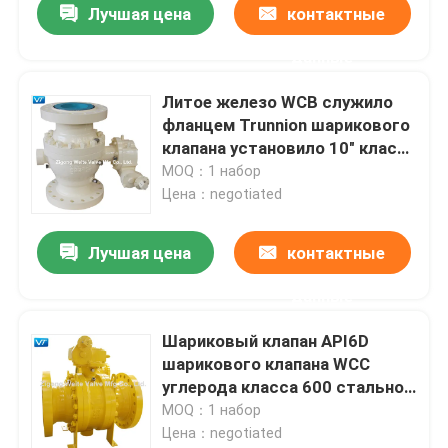
Лучшая цена
контактные
данные
Литое железо WCB служило
фланцем Trunnion шарикового
клапана установило 10" класс
900
MOQ：1 набор
Цена：negotiated
Лучшая цена
контактные
данные
Шариковый клапан API6D
шарикового клапана WCC
углерода класса 600 стальной
служить фланцем
MOQ：1 набор
Цена：negotiated