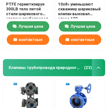
PTFE герметизируя
10x8» уменьшают
300LB тело литой
скважину шариковый
стали шарикового
клапан выковал
клапана трубопровод
класс 600
8x6» цельное
шарикового клапана
Лучшая цена
Лучшая цена
WCC
контактные
контактные
данные
данные
Клапаны трубопровода природного газа
(23)