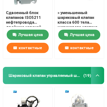
Сдвоенный блок
» уменьшенный
клапанов ISO5211
шариковый клапан
нефтепровода
класса 600 тела
двойника кованой
шарикового клапана
стали и
WCC скважины 16x14
Лучшая цена
Лучшая цена
стравливающие
шариковые клапаны
контактные
контактные
данные
данные
Шариковый клапан управляемый шестерней
(19)