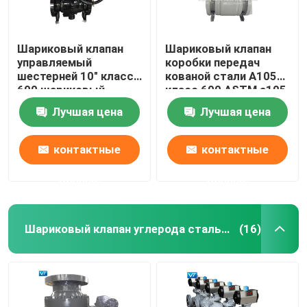
Шариковый клапан
Шариковый клапан
управляемый
коробки передач
шестерней 10" класса
кованой стали A105
600 шариковый
класс 600 ASTM a105
клапан углерода WCB
16 дюймов
Лучшая цена
Лучшая цена
стальной
контактные
контактные
данные
данные
Шариковый клапан углерода стальной служить фланцем
(16)