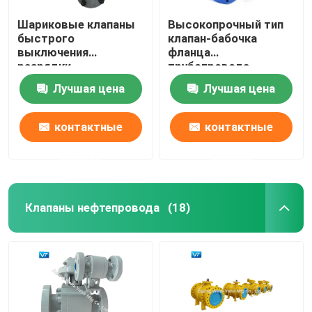
Шариковые клапаны
Высокопрочный тип
быстрого
клапан-бабочка
выключения
фланца
разрядки
трубопровода
трубопровода
клапан-бабочки
Лучшая цена
Лучшая цена
природного газа VT
коробки передач
быстрые двойные
контактные
контактные
данные
данные
Клапаны нефтепровода
(18)