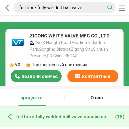
ZIGONG WEITE VALVE MFG CO., LTD
No.3 Hangfa Road,Aviation Industrial
Park,Gongjing District,Zigong City,Sichuan
Province,P.R.China,КИТАЙ
5.0
Подтверженный поставщик
позвони сейчас
контактные
данные
продукты
О нас
full bore fully welded ball valve онлайн производство
(18)