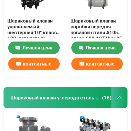
Шариковый клапан
Шариковый клапан
управляемый
коробки передач
шестерней 10" класса
кованой стали A105
600 шариковый
класс 600 ASTM a105
клапан углерода WCB
16 дюймов
Лучшая цена
Лучшая цена
стальной
контактные
контактные
данные
данные
Шариковый клапан углерода стальной служить фланцем
(16)