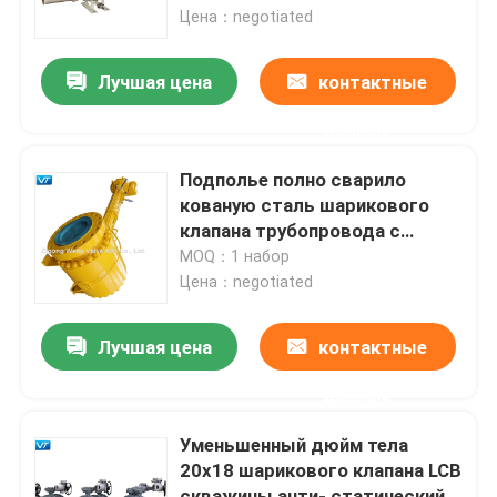
Цена：negotiated
Путешествие фабрики
Лучшая цена
контактные
данные
Проверка качества
Подполье полно сварило
Свяжитесь мы
кованую сталь шарикового
клапана трубопровода с
электрическим
MOQ：1 набор
Спросите цитату
пневматическим приводом
Цена：negotiated
Шариковый клапан трубопровода
Лучшая цена
контактные
данные
Клапаны трубопровода природного газа
Уменьшенный дюйм тела
20x18 шарикового клапана LCB
Клапаны нефтепровода
скважины анти- статический