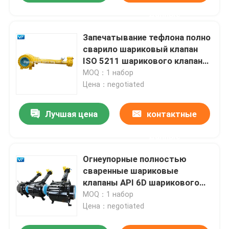
данные
Запечатывание тефлона полно
сварило шариковый клапан
ISO 5211 шарикового клапана
анти- статический подземный
MOQ：1 набор
Цена：negotiated
Лучшая цена
контактные
данные
Огнеупорные полностью
сваренные шариковые
клапаны API 6D шарикового
клапана подземные
MOQ：1 набор
Цена：negotiated