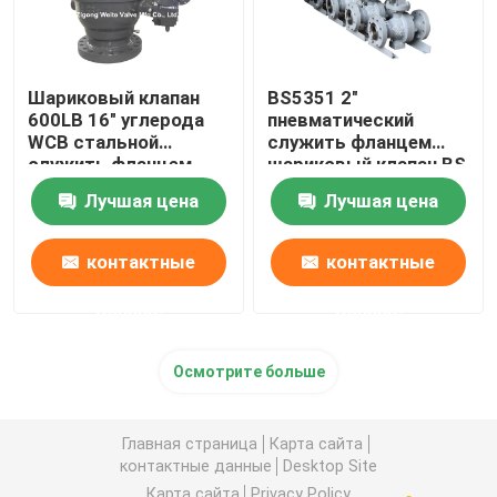
Шариковый клапан
BS5351 2"
600LB 16" углерода
пневматический
WCB стальной
служить фланцем
служить фланцем
шариковый клапан BS
шариковые клапаны
5351 класса 600
Лучшая цена
Лучшая цена
большого диаметра
шарикового клапана с
распределительной
коробкой предела
контактные
контактные
данные
данные
Осмотрите больше
Главная страница
Карта сайта
контактные данные
Desktop Site
Карта сайта
Privacy Policy