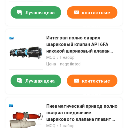
Лучшая цена
контактные
данные
Интеграл полно сварил
шариковый клапан API 6FA
никакой шариковый клапан
внешней утечки подземный
MOQ：1 набор
Цена：negotiated
Лучшая цена
контактные
Дом
данные
Пневматический привод полно
Продукты
сварил соединение
шарикового клапана плавит
методы заварки
О нас
MOQ：1 набор