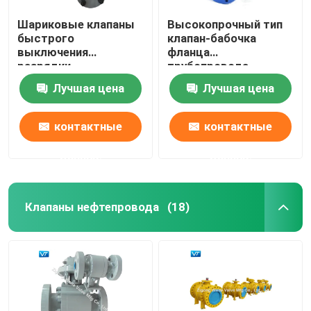
Шариковые клапаны
Высокопрочный тип
быстрого
клапан-бабочка
выключения
фланца
разрядки
трубопровода
трубопровода
клапан-бабочки
Лучшая цена
Лучшая цена
природного газа VT
коробки передач
быстрые двойные
контактные
контактные
данные
данные
Клапаны нефтепровода
(18)