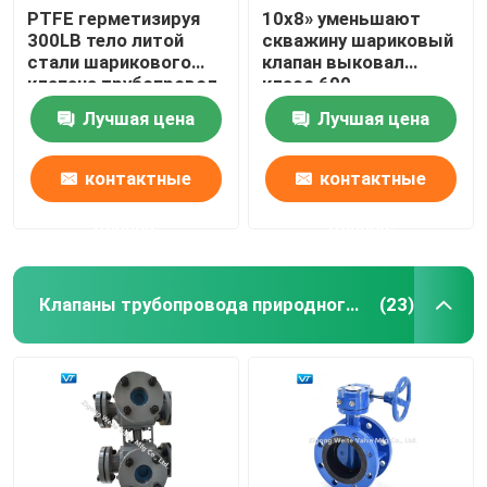
PTFE герметизируя
10x8» уменьшают
300LB тело литой
скважину шариковый
стали шарикового
клапан выковал
клапана трубопровод
класс 600
8x6» цельное
шарикового клапана
Лучшая цена
Лучшая цена
WCC
контактные
контактные
данные
данные
Клапаны трубопровода природного газа
(23)