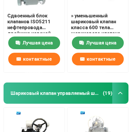
Сдвоенный блок
» уменьшенный
клапанов ISO5211
шариковый клапан
нефтепровода
класса 600 тела
двойника кованой
шарикового клапана
стали и
WCC скважины 16x14
Лучшая цена
Лучшая цена
стравливающие
шариковые клапаны
контактные
контактные
данные
данные
Шариковый клапан управляемый шестерней
(19)