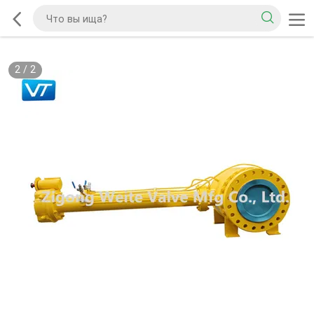
2
/
2