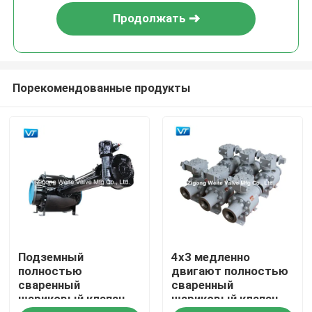
Продолжать
Порекомендованные продукты
Дом
Подземный
4x3 медленно
Продукты
полностью
двигают полностью
сваренный
сваренный
шариковый клапан
шариковый клапан
О нас