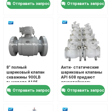
Отправить запрос
Отправить запрос
Путешествие фабрики
Проверка качества
Свяжитесь мы
Спросите цитату
8" полный
Анти- статические
шариковый клапан
шариковые клапаны
Шариковый клапан трубопровода
скважины 900LB
API 608 придают
выковало A105
огнестойкость
аварийной
Отправить запрос
Отправить запрос
герметизируя
Клапаны трубопровода природного газа
функции DBB
Клапаны нефтепровода