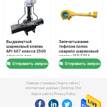
Шариковый клапан управляемый шестерней
Шариковый клапан углерода стальной служить фла
Выдвинутый
Запечатывание
Нержавеющая сталь служила фланцем шариковый 
шариковый клапан
тефлона полно
API 607 класса 2500
сварило шариковый
стержня для
клапан ISO 5211
Клапан аварийной остановки
передачи на большое
шарикового клапана
Отправить запрос
Отправить запрос
расстояние
анти- статический
подземный
Полностью сваренный шариковый клапан
Главная страница
Карта сайта
плавая шариковый клапан
контактные данные
Desktop Site
Карта сайта
Privacy Policy
Шариковый клапан установленный Trunnion