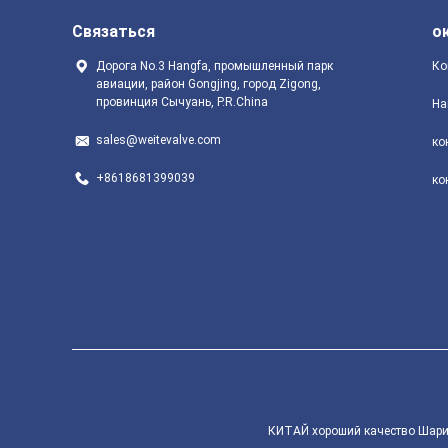
Связаться
о
Дорога No.3 Hangfa, промышленный парк
Ко
авиации, район Gongjing, город Zigong,
провинция Сычуань, P.R.China
На
sales@weitevalve.com
ко
+8618681399039
ко
КИТАЙ хороший качество Шарико