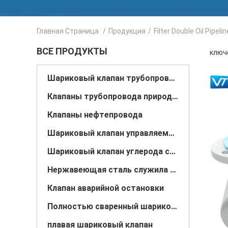
Главная Страница
/
Продукция
/
Filter Double Oil Pipeli
ВСЕ ПРОДУКТЫ
ключе
Шариковый клапан трубопровода
Клапаны трубопровода природного газа
Клапаны нефтепровода
Шариковый клапан управляемый шестерней
Шариковый клапан углерода стальной служить фланцем
Нержавеющая сталь служила фланцем шариковый клапан
Клапан аварийной остановки
Полностью сваренный шариковый клапан
плавая шариковый клапан