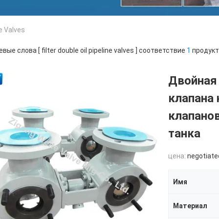
ne Valves
вые слова [ filter double oil pipeline valves ] соответствие
1
продукт
Двойная
клапана
клапано
танка
цена:
negotiate
Имя
Материал