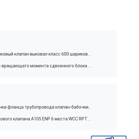
10x8» уменьшают скважину шариковый клапан выковал класс 600 шарикового клапана WCC
Интегрированное представление вращающего момента сдвоенного блока и клапана стравливания давления анти- статическое низкое
Высокопрочный тип клапан-бабочка фланца трубопровода клапан-бабочки коробки передач
Стержень дюйма 4140 ENP шарикового клапана A105 ENP 6 места WCC RPTFE мягкий