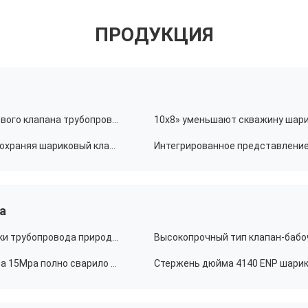
ПРОДУКЦИЯ
PTFE герметизируя 300LB тело литой стали шарикового клапана трубопровод 8x6» цельное
Наддув шарикового клапана трубопровода API 6D сохраняя шариковый клапан API 607 DBB
а
Шариковые клапаны быстрого выключения разрядки трубопровода природного газа VT быстрые двойные
RTJ кончает клапаны трубопровода природного газа 15Mpa полно сварило шариковый клапан