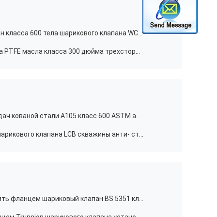
» уменьшенный шариковый клапан класса 600 тела шарикового клапана WCC скважины 16x14
4 тип места t шарикового клапана PTFE масла класса 300 дюйма трехсторонний с многотиражной емкостью
Шариковый клапан коробки передач кованой стали A105 класс 600 ASTM a105 16 дюймов
Уменьшенный дюйм тела 20x18 шарикового клапана LCB скважины анти- статический без утечки
BS5351 2" пневматический служить фланцем шариковый клапан BS 5351 класса 600 шарикового клапана с распределительной коробкой предела