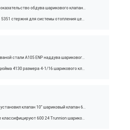
Анти- статическое выдвинутое доказательство обдува шарикового клапана API 607 шарикового клапана стержня
Расширьте шариковый клапан BS 5351 стержня для системы отопления централи HVAC
1-1/2» шариковый клапан 1500 кованой стали A105 ENP наддува шарикового клапана класса высокий
Промышленный OEM 10000 тело дюйма 4130 размера 4-1/16 шарикового клапана Psi
Trunnion углерода стальной WCB установил клапан 10" шариковый клапан 600LB
Эксплуатируемые электрические классифицируют 600 24 Trunnion шарикового клапана дюйма установил дизайн API 6D