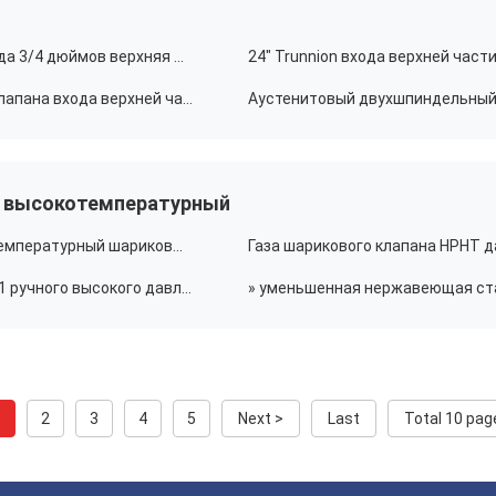
Нержавеющая сталь шарикового клапана F316 входа 3/4 дюймов верхняя шариковый клапан 3000 Psi
Шариковый клапан DN750 класса 600 шарикового клапана входа верхней части доказательства обдува стержня
я высокотемпературный
Шариковый клапан высокого давления SS высокотемпературный шариковый клапан 500 градусов теплостойкий
Тип шариковый клапан шарикового клапана ISO9001 ручного высокого давления высокотемпературный плавая
1
2
3
4
5
Next >
Last
Total 10 pag