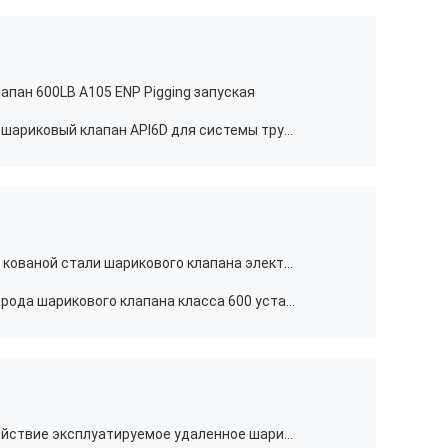
пан 600LB A105 ENP Pigging запуская
4" кованая сталь Pigging получая шариковый клапан API6D для системы трубопровода
Шариковый клапан A350 Trunnion кованой стали шарикового клапана электрического силового привода API 6D
10" шариковый клапан стали углерода шарикового клапана класса 600 установленный Trunnion электрический
OEM электрически привелся в действие эксплуатируемое удаленное шарикового клапана DN50-DN1200 уплотнения металла