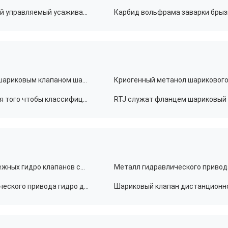
4" шариковый клапан F316 STL WCB пневматический управляемый усаживает класс 300
Установленный Trunnion криогенным выкованный шариковым клапаном шариковый клапан электрического силового привода
Криогенный класс 150 шарикового клапана F316 для того чтобы классифицировать 2500 разделенный шариковый клапан тела
Стандарт API шарикового клапана безопасных надежных гидро клапанов силы гибкий раскрывая
Металл загерметизировал клапаны силы гидравлического привода гидро для отключенной аварийной ситуации воды