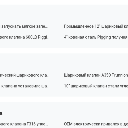
OEM 12" шариковые клапаны Pigging класса 600 для запускать мягкое запечатывание
Промышленное 12" шариковый кла
10" тело кованой стали материальное A105 шарикового клапана 600LB Pigging ENP
Шариковый клапан установленный Trunnion электрический шарикового клапана тела LF2 большой размера 16" 300LB
600LB 3 электрического части Trunnion шарикового клапана установило шариковый клапан WCB 36 дюймов
а
6" металл к шариковому клапану класса 300 шарикового клапана F316 уплотнения металла с шариком высокой точности