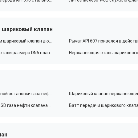
Шариковый клапан стержня шарикового клапана углерода API 598 стальной служить фланцем четырехпроводной обнаженный
 шариковый клапан
Нержавеющая сталь 1500LB F316 служила фланцем шариковый клапан дюйма F316 привода 4 коробки передач шарикового клапана
Шариковый клапан F316 небольшой нержавеющей стали размера DN6 плавая с рычагом
Клапан API 6D пневматический ESD клапана аварийной остановки газа нефти
Пневматический гидравлический привод клапана ESD газа нефти клапана аварийной остановки
пан