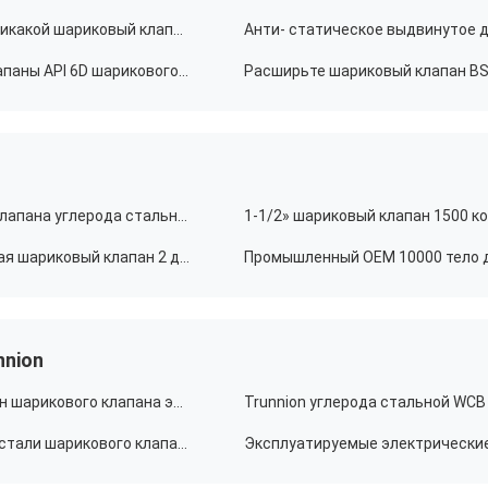
Интеграл полно сварил шариковый клапан API 6FA никакой шариковый клапан внешней утечки подземный
Огнеупорные полностью сваренные шариковые клапаны API 6D шарикового клапана подземные
6" шариковый клапан класса 150 WCB шарикового клапана углерода стальной плавая
Небольшой шариковый клапан размера 150LB плавая шариковый клапан 2 дюймов с запирающим устройством
nnion
6" 300LB установленный Trunnion шариковый клапан шарикового клапана электрический ASME B16.34
Шариковый клапан шестерни червя нержавеющей стали шарикового клапана ASME B16.10 установленный Trunnion