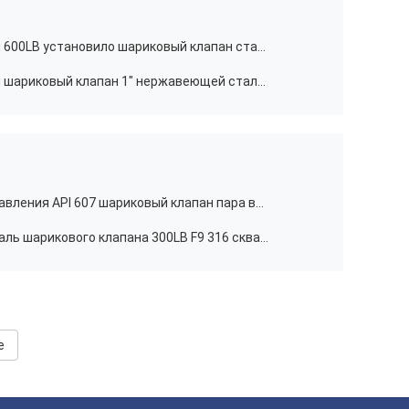
24" Trunnion входа верхней части 600LB установило шариковый клапан стали углерода WCB шарикового клапана
Аустенитовый двухшпиндельный шариковый клапан 1" нержавеющей стали F53 300psi ISO17292
Газа шарикового клапана HPHT давления API 607 шариковый клапан пара высокого жидкостный
» уменьшенная нержавеющая сталь шарикового клапана 300LB F9 316 скважины 1x3/4
e