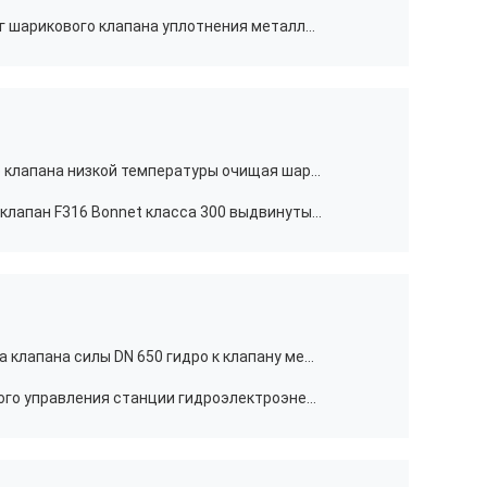
Карбид вольфрама заварки брызг шарикового клапана уплотнения металла DN 200 коробки передач
Криогенный метанол шарикового клапана низкой температуры очищая шариковый клапан Cryo
RTJ служат фланцем шариковый клапан F316 Bonnet класса 300 выдвинутый 8 дюймов с рычагом
Металл гидравлического привода клапана силы DN 650 гидро к клапану металлического шара
Шариковый клапан дистанционного управления станции гидроэлектроэнергии полно раскрыл и закрыл крупноразмерный шариковый клапан