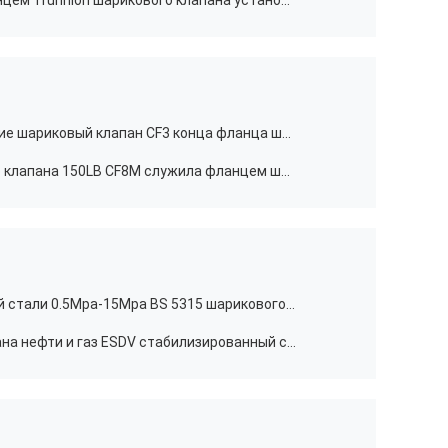
Литое железо WCB служило фланцем Trunnion шарикового клапана установило 10" класс 900
Рычаг API 607 привелся в действие шариковый клапан CF3 конца фланца шарикового клапана анти- статический
Нержавеющая сталь шарикового клапана 150LB CF8M служила фланцем шариковый клапан 16" установленный Trunnion
Шариковый клапан нержавеющей стали 0.5Mpa-15Mpa BS 5315 шарикового клапана автоматического выключения ESDV
Батт передачи шарикового клапана нефти и газ ESDV стабилизированный сваренный для международного перехода