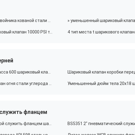
Сдвоенный блок клапанов ISO5211 нефтепровода двойника кованой стали и стравливающие шариковые клапаны
4130 клапанов нефтепровода 30CrMo 4-1/16» шариковый клапан 10000 PSI теплостойкий
ерней
Шариковый клапан управляемый шестерней 10" класса 600 шариковый клапан углерода WCB стальной
20" 150LB управляемый шестерней шариковый клапан огня стали углерода шарикового клапана WCB безопасный
 служить фланцем
Шариковый клапан 600LB 16" углерода WCB стальной служить фланцем шариковые клапаны большого диаметра