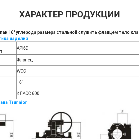
ХАРАКТЕР ПРОДУКЦИИ
ан 16" углерода размера стальной служить фланцем тело кла
тика изделия
API6D
рт
Фланец
WCC
16"
КЛАСС 600
ана Trunnion