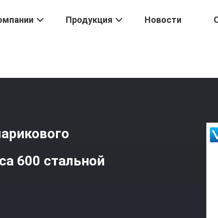
омпании
Продукция
Новости
глерода Стальной Служить Фланцем
/
Шариковый Клапан API6D Ш
шарикового
са 600 стальной