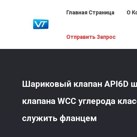
Главная Страница
О К
Главная Страница
/
Продукция
/
Шариковый Клапан У
Отправить Запрос
Служить Фланцем
Шариковый клапан API6D 
клапана WCC углерода клас
служить фланцем