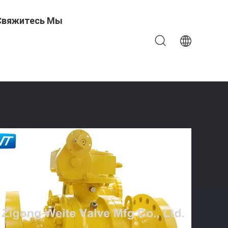
Свяжитесь Мы
арикового Клапана WCC Углерода Класса 600 Стальной