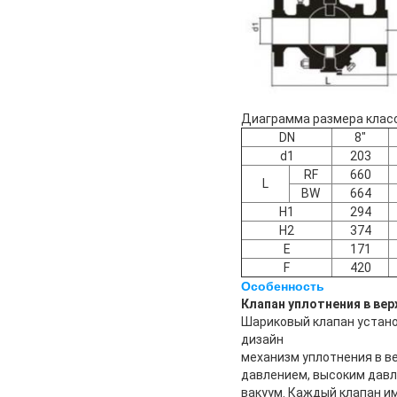
Диаграмма размера клас
DN
8"
d1
203
RF
660
L
BW
664
H1
294
H2
374
E
171
F
420
Особенность
Клапан уплотнения в вер
Шариковый клапан устано
дизайн
механизм уплотнения в ве
давлением, высоким давл
вакуум. Каждый клапан им