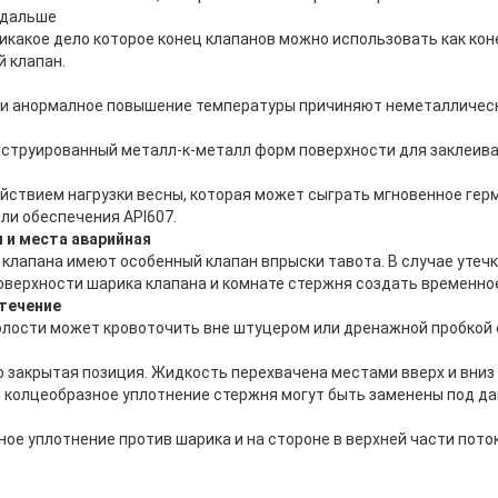
 дальше
икакое дело которое конец клапанов можно использовать как кон
й клапан.
ли анормалное повышение температуры причиняют неметалличес
онструированный металл-к-металл форм поверхности для заклеив
ействием нагрузки весны, которая может сыграть мгновенное гер
ли обеспечения API607.
 и места аварийная
клапана имеют особенный клапан впрыски тавота. В случае утечк
поверхности шарика клапана и комнате стержня создать временно
течение
лости может кровоточить вне штуцером или дренажной пробкой 
о закрытая позиция. Жидкость перехвачена местами вверх и вниз
ли колцеобразное уплотнение стержня могут быть заменены под д
ое уплотнение против шарика и на стороне в верхней части пото