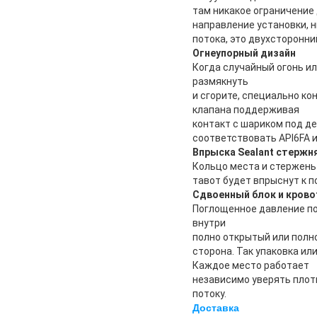
там никакое ограничение
направление установки, н
потока, это двухсторонни
Огнеупорный дизайн
Когда случайный огонь и
размякнуть
и сгорите, специально к
клапана поддерживая
контакт с шариком под д
соответствовать API6FA и
Впрыска Sealant стержня
Кольцо места и стержень 
тавот будет впрыснут к 
Сдвоенный блок и крово
Поглощенное давление по
внутри
полно открытый или полн
сторона. Так упаковка и
Каждое место работает
независимо уверять плотн
потоку.
Доставка