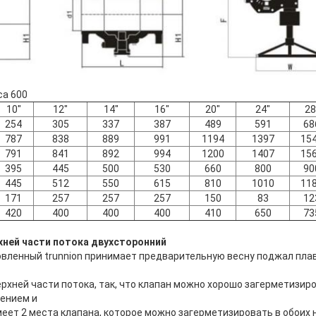
са 600
10"
12"
14"
16"
20"
24"
28
254
305
337
387
489
591
68
787
838
889
991
1194
1397
15
791
841
892
994
1200
1407
15
395
445
500
530
660
800
90
445
512
550
615
810
1010
11
171
257
257
257
150
83
12
420
400
400
400
410
650
73
хней части потока двухсторонний
вленный trunnion принимает предварительную весну поджал плав
рхней части потока, так, что клапан можно хорошо загерметизир
ением и
еет 2 места клапана, которое можно загерметизировать в обоих 