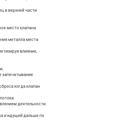
ец в верхней части
кое место клапана
ания металла места
метизируя влияние,
и,
е запечатывание.
сброса когда клапан
 потока
авлением деятельности.
ка и идущей дальше по