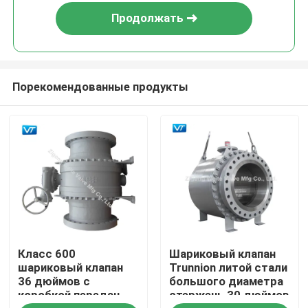
Продолжать
Порекомендованные продукты
Дом
Класс 600
Шариковый клапан
Продукты
шариковый клапан
Trunnion литой стали
36 дюймов с
большого диаметра
коробкой передач
стержень 30 дюймов
О нас