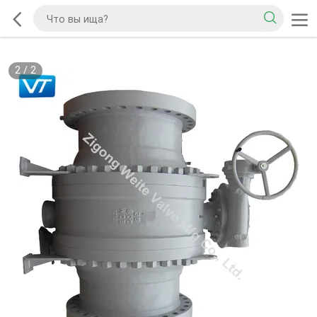
2
/
2