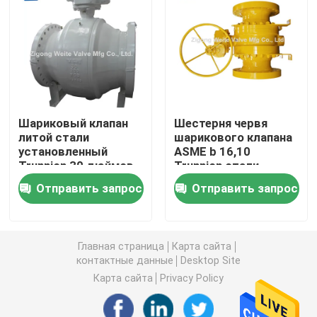
Шариковый клапан управляемый шестерней
Шариковый клапан углерода стальной служить фла
Шариковый клапан
Шестерня червя
Нержавеющая сталь служила фланцем шариковый 
литой стали
шарикового клапана
установленный
ASME b 16,10
Trunnion 30 дюймов
Trunnion стали
Клапан аварийной остановки
отливки работала
Отправить запрос
Отправить запрос
Полностью сваренный шариковый клапан
Главная страница
Карта сайта
плавая шариковый клапан
контактные данные
Desktop Site
Карта сайта
Privacy Policy
Шариковый клапан установленный Trunnion