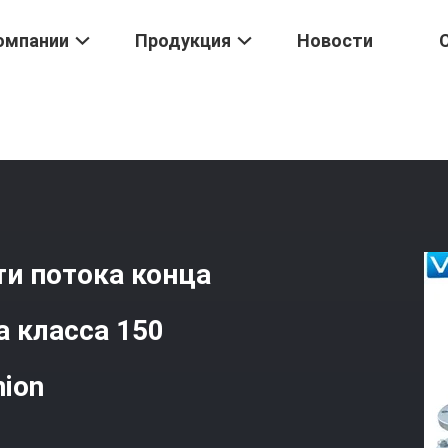
омпании
Продукция
Новости
становленный Trunnion
/
8 Уплотнение В Верхней Части Потока 
ти потока конца
 класса 150
ion