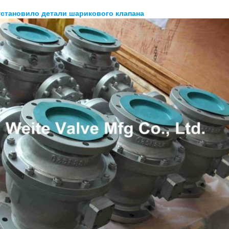
установило детали шарикового клапана