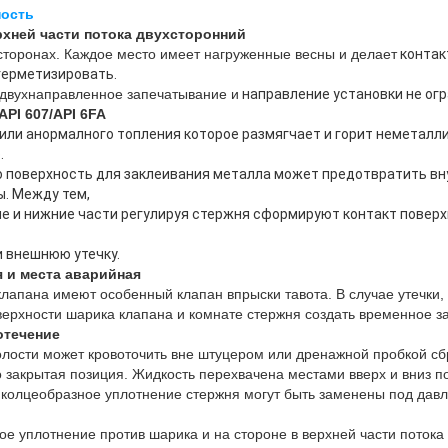
ность
рхней части потока двухсторонний
сторонах. Каждое место имеет нагруженные весны и делает
контак
герметизировать.
 двухнаправленное запечатывание и
направление установки не огр
PI 607/API 6FA
 или анормалного топления которое размягчает и горит неметалл
.
ОТПРАВИТЬ
 поверхность для заклеивания металла может предотвратить вн
ы. Между тем,
ие и нижние части регулируя стержня сформируют контакт поверх
 внешнюю утечку.
я и места аварийная
клапана имеют особенный клапан впрыски тавота. В случае утечки,
оверхности шарика клапана и комнате стержня создать временное з
отечение
ости может кровоточить вне штуцером или дренажной пробкой сбр
 закрытая позиция. Жидкость перехвачена местами вверх и вниз п
и колцеобразное уплотнение стержня могут быть заменены под дав
ое уплотнение против шарика и на стороне в верхней части поток