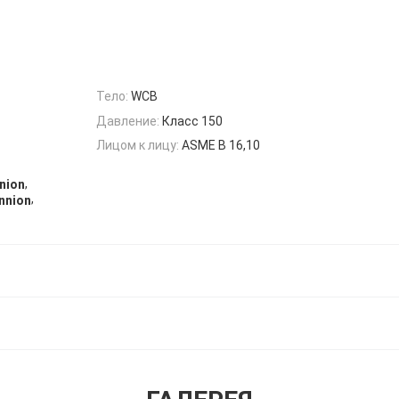
Тело:
WCB
Давление:
Класс 150
Лицом к лицу:
ASME B 16,10
,
nion
,
nnion