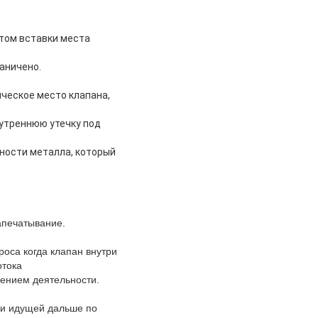
том вставки места
аничено.
ическое место клапана,
утреннюю утечку под
ности металла, который
апечатывание.
оса когда клапан внутри
отока
лением деятельности.
а и идущей дальше по