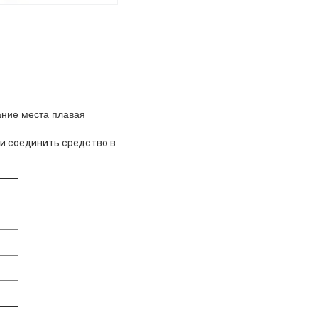
ание места плавая
и соединить средство в