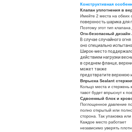
Конструктивная особен
Клапан уплотнения в ве
Имейте 2 места на обеих 
поверхность шарика для 
Поэтому этот тип клапана
Огн-безопасный дизайн A
В случае случайного огня
оно специально испытано
Широк-место поддержало
действием нагрузки весн
в среднем фланце, верхн
может также
предотвратите верхнюю и
Впрыска Sealant стержн
Кольцо места и стержень 
тавот будет впрыснут к п
Сдвоенный блок и кров
Поглощенное давление пол
полно открытый или полно
сторона. Так упаковка ил
Каждое место работает
независимо уверять плотн