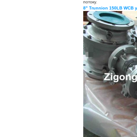
потоку.
8" Trunnion 150LB WCB 