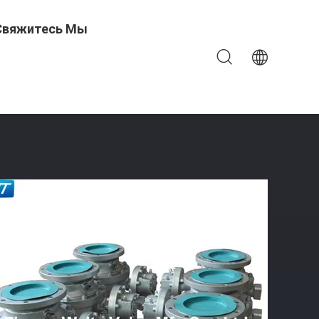
Свяжитесь Мы
Конца Фланца Шарикового Клапана Класса 150 Дюйма