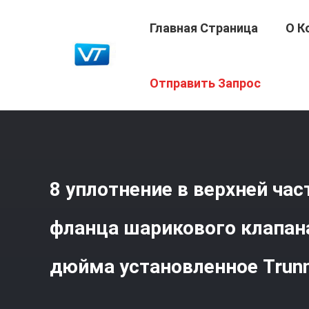
Главная Страница
О К
Главная Страница
/
Продукция
/
Шариковый Клапан У
Отправить Запрос
Установленное Trunnion
8 уплотнение в верхней час
фланца шарикового клапана
дюйма установленное Trunn