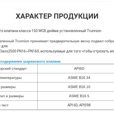
ХАРАКТЕР ПРОДУКЦИИ
го клапана класса 150 WCB дюйма установленный Trunnion
вленный Trunnion принимает предварительную весну поджал собр
е
для
lass2500 PN16~PN160, используемые для того чтобы отрезать ил
 содержание шарикового клапана
Оставьте сообщение
Мы скоро тебе перезвоним!
орский стандарт
API6D
-температуры
ASME B16.34
у размеры
ASME B16.10
тип и размеры
ASME B16.5
 тест
API 6D, API598