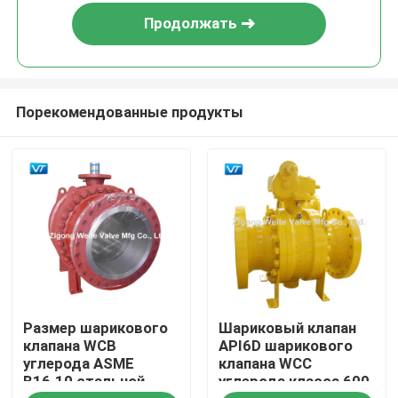
Продолжать
Порекомендованные продукты
Дом
Размер шарикового
Шариковый клапан
Продукты
клапана WCB
API6D шарикового
углерода ASME
клапана WCC
B16.10 стальной
углерода класса 600
О нас