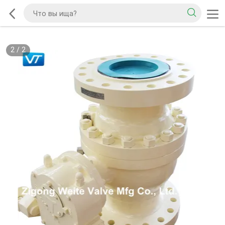
2
/
2