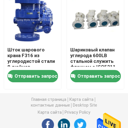
Шариковый клапан управляемый шестерней
Шариковый клапан углерода стальной служить фла
Шток шарового
Шариковый клапан
Нержавеющая сталь служила фланцем шариковый 
крана F316 из
углерода 600LB
углеродистой стали
стальной служить
8 дюймов,
фланцем с ISO5211
Клапан аварийной остановки
установленный на
полно сварил 6
Отправить запрос
Отправить запрос
цапфе
дюймов
Полностью сваренный шариковый клапан
Главная страница
Карта сайта
плавая шариковый клапан
контактные данные
Desktop Site
Карта сайта
Privacy Policy
Шариковый клапан установленный Trunnion