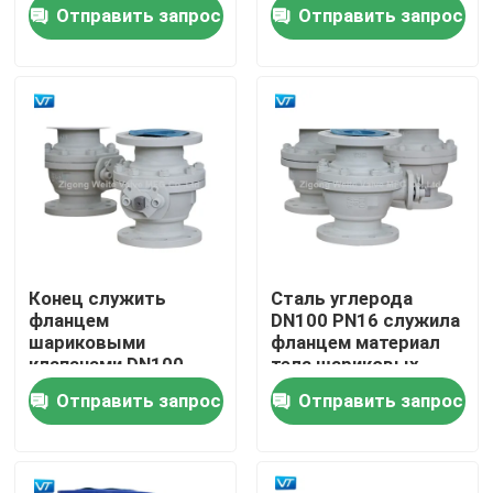
служить фланцем
стальной служить
Отправить запрос
Отправить запрос
большой 30 дюймов
фланцем
Путешествие фабрики
Проверка качества
Свяжитесь мы
Спросите цитату
Конец служить
Сталь углерода
фланцем
DN100 PN16 служила
Шариковый клапан трубопровода
шариковыми
фланцем материал
клапанами DN100
тела шариковых
PN16 входа стороны
клапанов WCB конца
Отправить запрос
Отправить запрос
Trunnion литой стали
Клапаны трубопровода природного газа
Клапаны нефтепровода