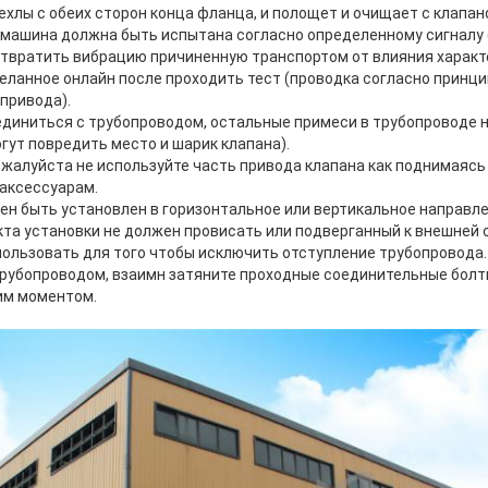
ехлы с обеих сторон конца фланца, и полощет и очищает с клапа
ся машина должна быть испытана согласно определенному сигналу
твратить вибрацию причиненную транспортом от влияния характе
еланное онлайн после проходить тест (проводка согласно принц
привода).
оединиться с трубопроводом, остальные примеси в трубопроводе 
гут повредить место и шарик клапана).
пожалуйста не используйте часть привода клапана как поднимаясь
ОТПРАВИТЬ
 аксессуарам.
жен быть установлен в горизонтальное или вертикальное направл
нкта установки не должен провисать или подверганный к внешней 
ользовать для того чтобы исключить отступление трубопровода.
 трубопроводом, взаимн затяните проходные соединительные болт
м моментом.