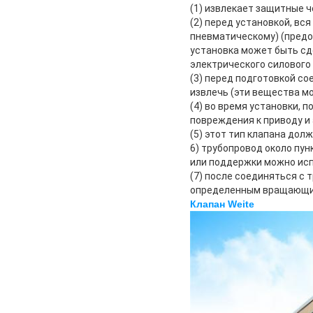
(1) извлекает защитные ч
(2) перед установкой, в
пневматическому) (предо
установка может быть сд
электрического силового 
(3) перед подготовкой с
извлечь (эти вещества мо
(4) во время установки, 
повреждения к приводу и
(5) этот тип клапана дол
6) трубопровод около пу
или поддержки можно исп
(7) после соединяться с
определенным вращающи
Клапан Weite