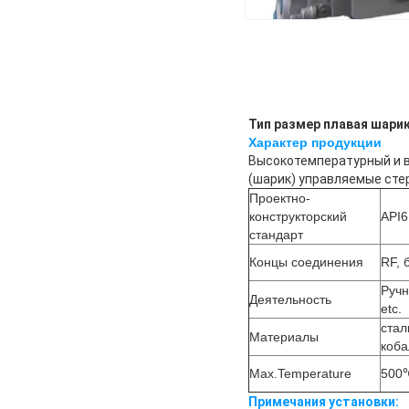
Тип размер плавая шари
Характер продукции
Высокотемпературный и в
(шарик) управляемые сте
Проектно-
конструкторский
API6
стандарт
Концы соединения
RF, 
Ручн
Деятельность
etc.
стал
Материалы
коба
Max.Temperature
500
Примечания установки: