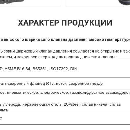
ХАРАКТЕР ПРОДУКЦИИ
ка высокого шарикового клапана давления высокотемператур
ысокий шариковый клапан давления ссылается на открытие и за
ржнем, и вокруг оси стержня для вращая движения клапана.
D, ASME B16.34, BS5351, ISO17292, DIN
Оставьте сообщение
Мы скоро тебе перезвоним!
батт-сваренный фланец RTJ, поток, сваренное гнездо
ое, пневматическое, электрическое, газовожидкостное взаимодейс
ь углерода, нержавеющая сталь, 20#steel, сплав никеля, сплав
льта
℃