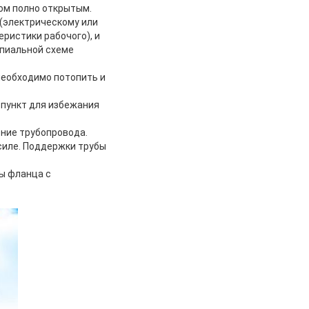
ном полно открытым.
 (электрическому или
ристики рабочого), и
ипиальной схеме
необходимо потопить и
 пункт для избежания
ение трубопровода.
силе. Поддержки трубы
ы фланца с