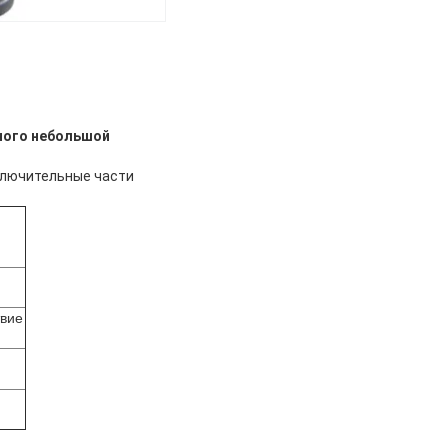
ного небольшой
ключительные части
твие