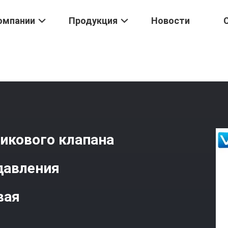
омпании
Продукция
Новости
ысокого Давления Высокотемпературный
/
Тип Шариковый Клапа
икового клапана
давления
вая