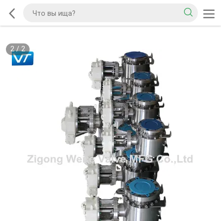
2
/
2