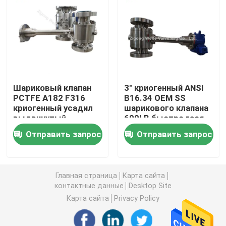
Шариковый клапан управляемый шестерней
Шариковый клапан углерода стальной служить фла
Шариковый клапан
3" криогенный ANSI
Нержавеющая сталь служила фланцем шариковый 
PCTFE A182 F316
B16.34 OEM SS
криогенный усадил
шарикового клапана
выдвинутый
600LB быстро гася
Клапан аварийной остановки
шариковый клапан
Отправить запрос
Отправить запрос
Bonnet
Полностью сваренный шариковый клапан
Главная страница
Карта сайта
плавая шариковый клапан
контактные данные
Desktop Site
Карта сайта
Privacy Policy
Шариковый клапан установленный Trunnion