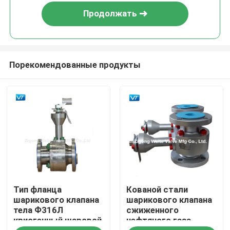
Продолжать
Порекомендованные продукты
Дом
Тип фланца
Кованой стали
Продукты
шарикового клапана
шарикового клапана
тела Ф316Л
сжиженного
криогенный шаровой
нефтяного газа
О нас