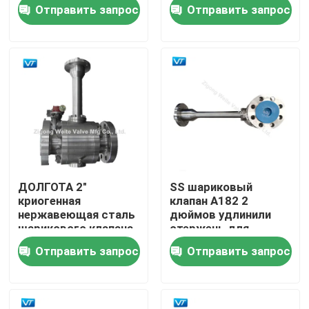
кран 2" 150ЛБ
температура
Отправить запрос
Отправить запрос
криогенной низкая
Путешествие фабрики
Проверка качества
Свяжитесь мы
Спросите цитату
ДОЛГОТА 2"
SS шариковый
криогенная
клапан A182 2
Шариковый клапан трубопровода
нержавеющая сталь
дюймов удлинили
шарикового клапана
стержень для
служила фланцем DN
предохранения огня
Отправить запрос
Отправить запрос
50 1.6Mpa-42Mpa
газа треская
Клапаны трубопровода природного газа
Клапаны нефтепровода