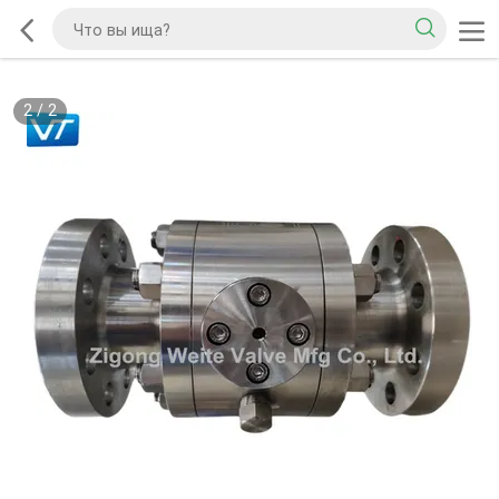
2
/
2