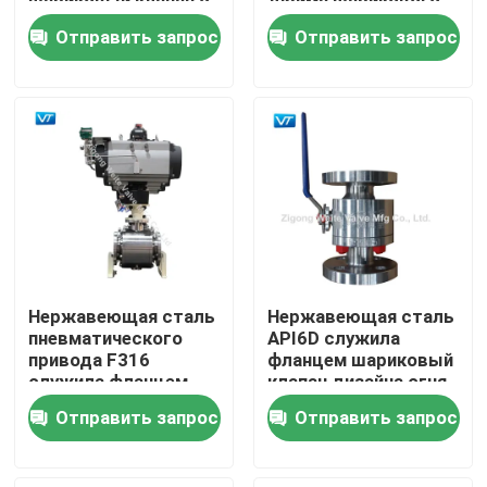
шариковый клапан с
дюйма шарикового
OEM рычага
клапана 1/2 с
Отправить запрос
Отправить запрос
рычагом
Путешествие фабрики
Проверка качества
Свяжитесь мы
Спросите цитату
Нержавеющая сталь
Нержавеющая сталь
Шариковый клапан трубопровода
пневматического
API6D служила
привода F316
фланцем шариковый
служила фланцем
клапан дизайна огня
шариковые клапаны
низкого давления
Клапаны трубопровода природного газа
Отправить запрос
Отправить запрос
6" 150LB
CF3M шарикового
клапана безопасный
Клапаны нефтепровода