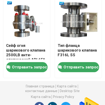
Шариковый клапан управляемый шестерней
Шариковый клапан углерода стальной служить фла
Нержавеющая сталь служила фланцем шариковый 
Сейф огня
Тип фланца
шарикового клапана
шарикового клапана
2500LB анти-
F316L SS
Клапан аварийной остановки
статический API 6FA
API 607
Отправить запрос
Отправить запрос
нержавеющей стали
Полностью сваренный шариковый клапан
F51
плавая шариковый клапан
Главная страница
Карта сайта
контактные данные
Desktop Site
Карта сайта
Privacy Policy
Шариковый клапан установленный Trunnion