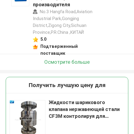
производителя
No.3 Hangfa Road,Aviation
Industrial Park,Gongjing
District,Zigong City,Sichuan
Province,P.R.China ,КИТАЙ
5.0
Подтверженный
поставщик
Осмотрите больше
Получить лучшую цену для
Жидкости шарикового
клапана нержавеющей стали
CF3M контролируя для
радиоактивных средств
массовой информации