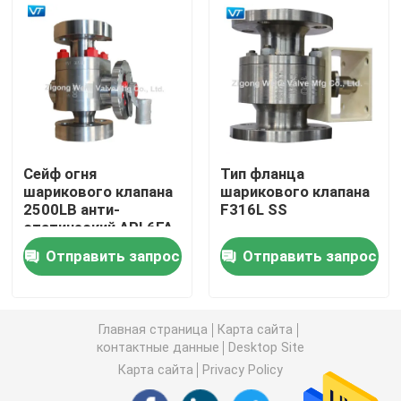
Шариковый клапан управляемый шестерней
Шариковый клапан углерода стальной служить фла
Нержавеющая сталь служила фланцем шариковый 
Сейф огня
Тип фланца
шарикового клапана
шарикового клапана
2500LB анти-
F316L SS
Клапан аварийной остановки
статический API 6FA
API 607
Отправить запрос
Отправить запрос
нержавеющей стали
Полностью сваренный шариковый клапан
F51
плавая шариковый клапан
Главная страница
Карта сайта
контактные данные
Desktop Site
Карта сайта
Privacy Policy
Шариковый клапан установленный Trunnion