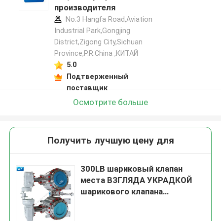
производителя
No.3 Hangfa Road,Aviation
Industrial Park,Gongjing
District,Zigong City,Sichuan
Province,P.R.China ,КИТАЙ
5.0
Подтверженный
поставщик
Осмотрите больше
Получить лучшую цену для
300LB шариковый клапан
места ВЗГЛЯДА УКРАДКОЙ
шарикового клапана
нержавеющей стали 6
дюймов мягкий герметизируя