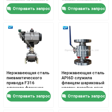
шариковый клапан с
дюйма шарикового
OEM рычага
клапана 1/2 с
Отправить запрос
Отправить запрос
рычагом
Путешествие фабрики
Проверка качества
Свяжитесь мы
Спросите цитату
Нержавеющая сталь
Нержавеющая сталь
Шариковый клапан трубопровода
пневматического
API6D служила
привода F316
фланцем шариковый
служила фланцем
клапан дизайна огня
шариковые клапаны
низкого давления
Клапаны трубопровода природного газа
Отправить запрос
Отправить запрос
6" 150LB
CF3M шарикового
клапана безопасный
Клапаны нефтепровода