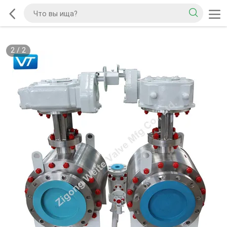
2
/
2