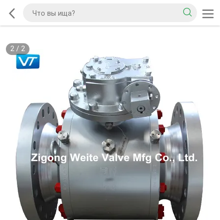
2
/
2