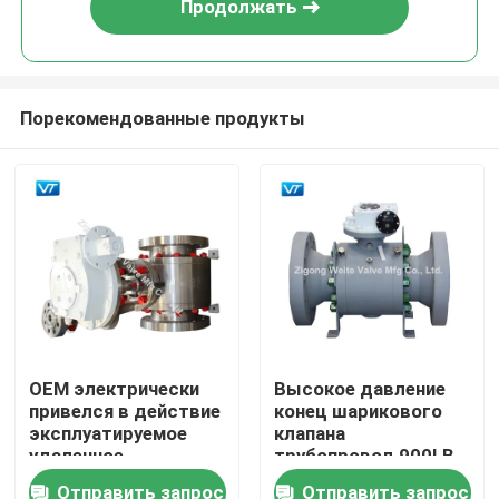
Продолжать
Порекомендованные продукты
Дом
OEM электрически
Высокое давление
привелся в действие
конец шарикового
Продукты
эксплуатируемое
клапана
удаленное
трубопровод 900LB
шарикового клапана
8×6» служить
Отправить запрос
Отправить запрос
О нас