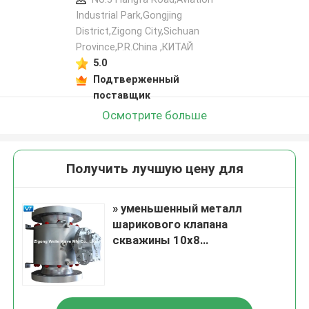
Industrial Park,Gongjing
District,Zigong City,Sichuan
Province,P.R.China ,КИТАЙ
5.0
Подтверженный
поставщик
Осмотрите больше
Получить лучшую цену для
» уменьшенный металл
шарикового клапана
скважины 10x8
загерметизировал высокую
температуру 300LB
устойчивую