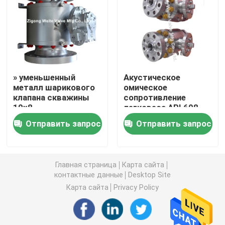
Шариковый клапан управляемый шестерней
Шариковый клапан углерода стальной служить фла
» уменьшенный
Акустическое
металл шарикового
омическое
Нержавеющая сталь служила фланцем шариковый 
клапана скважины
сопротивление
10x8
легковеса API 608
загерметизировал
шарикового клапана
Клапан аварийной остановки
Отправить запрос
Отправить запрос
высокую
нержавеющей стали
температуру 300LB
F51 низкое
устойчивую
Полностью сваренный шариковый клапан
Главная страница
Карта сайта
контактные данные
Desktop Site
плавая шариковый клапан
Карта сайта
Privacy Policy
Шариковый клапан установленный Trunnion