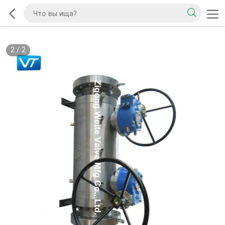
2
/
2